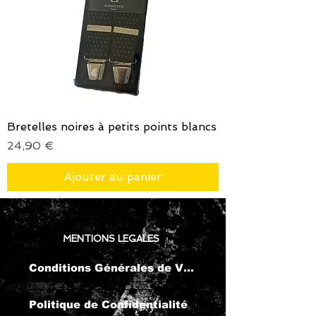
Bretelles noires à petits points blancs
Prix
24,90 €
Ajouter au panier
MENTIONS LEGALES
Conditions Générales de Vente
Politique de Confidentialité